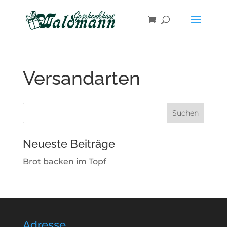
Skip
to
content
Versandarten
Suchen
nach:
Neueste Beiträge
Brot backen im Topf
Adresse